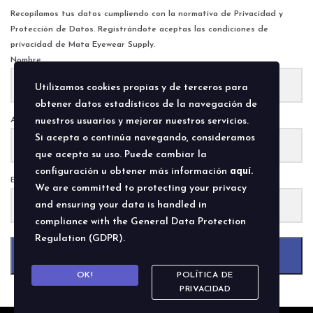
Recopilamos tus datos cumpliendo con la normativa de Privacidad y
Protección de Datos. Registrándote aceptas las condiciones de
privacidad de Mata Eyewear Supply.
Nombre
Utilizamos cookies propias y de terceros para
obtener datos estadísticos de la navegación de
Apellido
nuestros usuarios y mejorar nuestros servicios.
Si acepta o continúa navegando, consideramos
que acepta su uso. Puede cambiar la
configuración u obtener más información
aquí.
E-Mail
We are committed to protecting your privacy
and ensuring your data is handled in
compliance with the
General Data Protection
Regulation (GDPR)
.
Submit
OK!
POLÍTICA DE
PRIVACIDAD