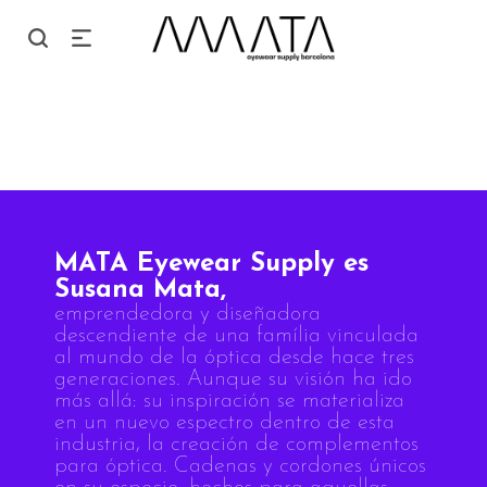
MATA Eyewear Supply es
Susana Mata,
emprendedora y diseñadora
descendiente de una família vinculada
al mundo de la óptica desde hace tres
generaciones. Aunque su visión ha ido
más allá: su inspiración se materializa
en un nuevo espectro dentro de esta
industria, la creación de complementos
para óptica. Cadenas y cordones únicos