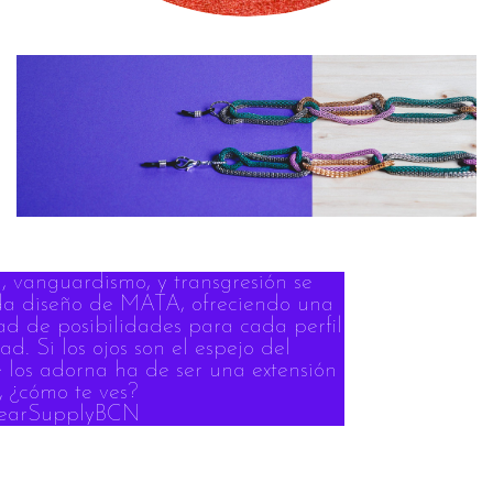
a, vanguardismo, y transgresión se
a diseño de MATA, ofreciendo una
ad de posibilidades para cada perfil
ad. Si los ojos son el espejo del
 los adorna ha de ser una extensión
ú, ¿cómo te ves?
earSupplyBCN