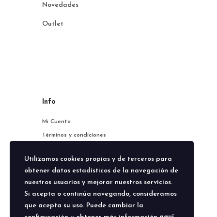
Novedades
Outlet
Info
Mi Cuenta
Términos y condiciones
Política de privacidad
Utilizamos cookies propias y de terceros para
Shop
obtener datos estadísticos de la navegación de
Ser Distribuidor
nuestros usuarios y mejorar nuestros servicios.
Si acepta o continúa navegando, consideramos
www.susanamata.es
que acepta su uso. Puede cambiar la
Susana Mata Rocaful