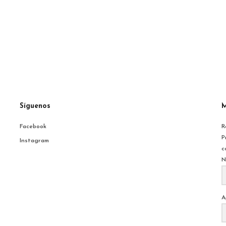
Síguenos
M
Facebook
R
P
Instagram
c
N
A